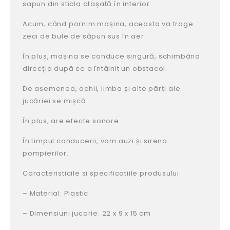
sapun din sticla atașată în interior.
Acum, când pornim mașina, aceasta va trage
zeci de bule de săpun sus în aer.
În plus, mașina se conduce singură, schimbând
direcția după ce a întâlnit un obstacol.
De asemenea, ochii, limba și alte părți ale
jucăriei se mișcă.
În plus, are efecte sonore.
În timpul conducerii, vom auzi și sirena
pompierilor.
Caracteristicile si specificatiile produsului:
– Material: Plastic
– Dimensiuni jucarie: 22 x 9 x 15 cm