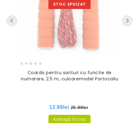
STOC EPUIZAT
0
Coarda pentru sarituri cu functie de
out
numarare, 2.5 m, culoaremodel Portocaliu
of
5
12.99
lei
25.98
lei
Adaugă în coș