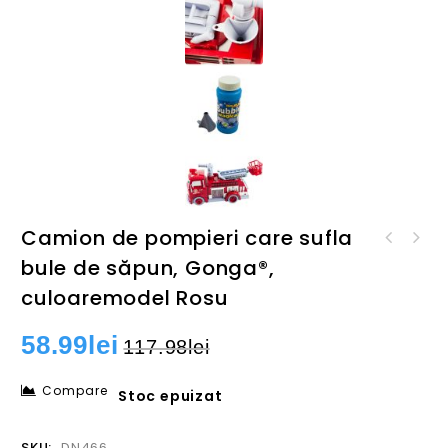
Camion de pompieri care sufla
Mini HUMMER H2 cu
bule de săpun, Gonga®,
Jucarie robot solar pentru
telecomandă, scară 1:24,
copii, 6 in 1, Gonga®,
verde, Gonga®, culoaremodel
culoaremodel Rosu
culoaremodel Albastru
Verde
58.99
lei
117.98
lei
Compare
Stoc epuizat
SKU:
DN466